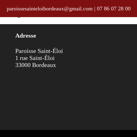
paroissesainteloibordeaux@gmail.com
|
07 86 07 28 00
ssial pour la semaine du 8 au 15 
Adresse
Paroisse Saint-Éloi
1 rue Saint-Éloi
33000 Bordeaux