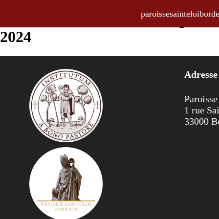
paroissesainteloibo
La Feuille Hebdo, bulletin parois
2024
Adresse
Paroisse
1 rue Sa
33000 B