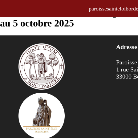
paroissesainteloibo
La Feuille Hebdo, bulletin paroi
au 5 octobre 2025
Adresse
Paroisse
1 rue Sa
33000 B