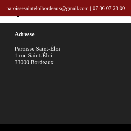
paroissesainteloibordeaux@gmail.com
|
07 86 07 28 00
ssial pour la semaine du 21 au 28
Adresse
Paroisse Saint-Éloi
1 rue Saint-Éloi
33000 Bordeaux