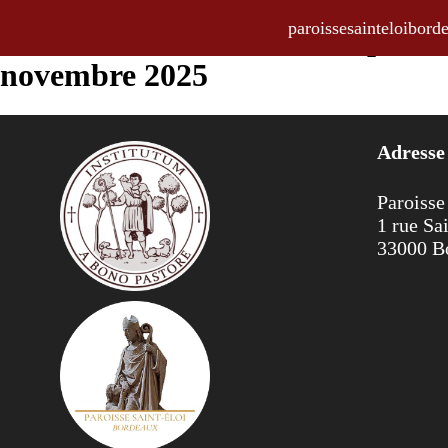
paroissesainteloibo
La Feuille Hebdo, bulletin parois
novembre 2025
Adresse
Paroisse
1 rue Sa
33000 B