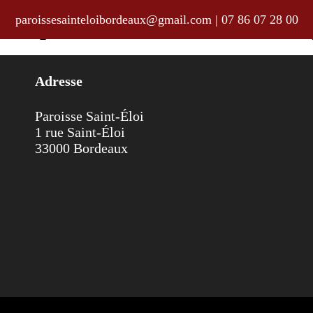
paroissesainteloibordeaux@gmail.com
|
07 86 07 28 00
ssial pour la semaine du 15 au 22
Adresse
Paroisse Saint-Éloi
1 rue Saint-Éloi
33000 Bordeaux