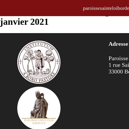
paroissesainteloibo
La Feuille Hebdo, bulletin paroi
janvier 2021
Adresse
Paroisse
1 rue Sa
33000 B