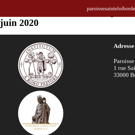
paroissesainteloibo
La Feuille Hebdo, bulletin paroi
juin 2020
Adresse
Paroisse
1 rue Sa
33000 B