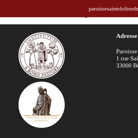
paroissesainteloibo
Horaires des offices pour la sem
Adresse
Paroisse
1 rue Sa
33000 B