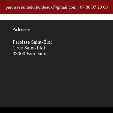
paroissesainteloibordeaux@gmail.com
|
07 86 07 28 00
aine du 18 au 25 août 2024
Adresse
Paroisse Saint-Éloi
1 rue Saint-Éloi
33000 Bordeaux