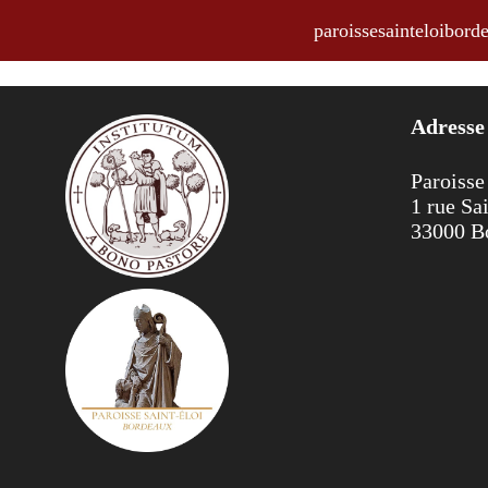
paroissesainteloibo
Horaires des messes et offices du 
Adresse
Paroisse
1 rue Sa
33000 B