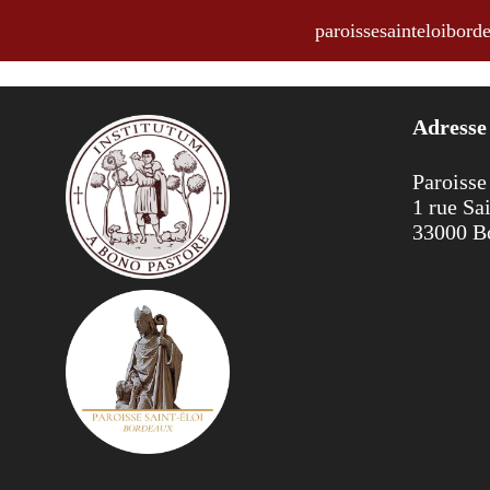
paroissesainteloibo
Horaires des messes et offices du
Adresse
Paroisse
1 rue Sa
33000 B