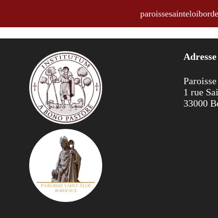
paroissesainteloibo
Horaires des messes et offices du
Adresse
Paroisse
1 rue Sa
33000 B