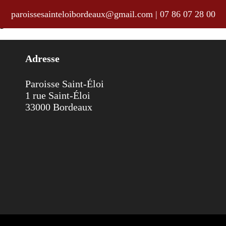
paroissesainteloibordeaux@gmail.com
|
07 86 07 28 00
uillet au 7 août 2016
Adresse
Paroisse Saint-Éloi
1 rue Saint-Éloi
33000 Bordeaux