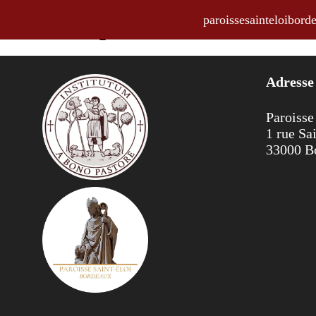
paroissesainteloibo
Annonces pour la semaine du 27
Adresse
Paroisse
1 rue Sa
33000 B