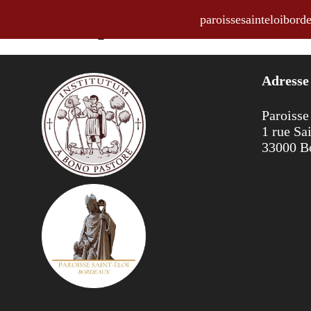
paroissesainteloibo
Annonces pour la semaine du 19
Adresse
Paroisse
1 rue Sa
33000 B