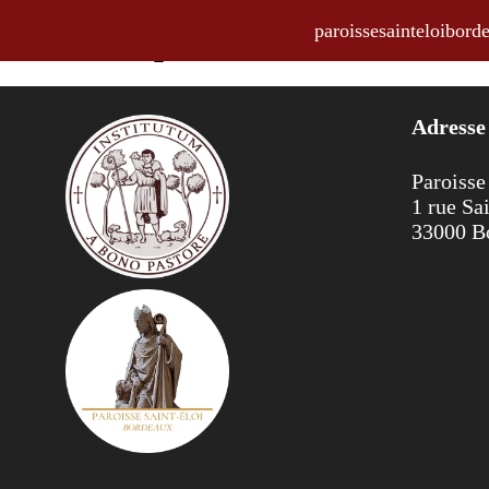
paroissesainteloibo
Annonces pour la semaine du 27 
Adresse
Paroisse
1 rue Sa
33000 B