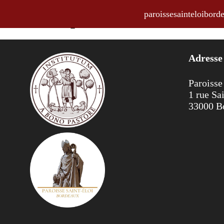
paroissesainteloibo
Annonces pour la semaine du 21 a
Adresse
Paroisse
1 rue Sa
33000 B