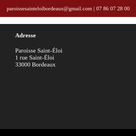
paroissesainteloibordeaux@gmail.com
|
07 86 07 28 00
 au 25 novembre 2018
Adresse
Paroisse Saint-Éloi
1 rue Saint-Éloi
33000 Bordeaux