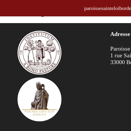
paroissesainteloibo
Annonces pour la semaine du 11
Adresse
Paroisse
1 rue Sa
33000 B