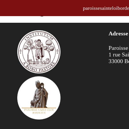
paroissesainteloibo
Annonces pour la semaine du 05
Adresse
Paroisse
1 rue Sa
33000 B