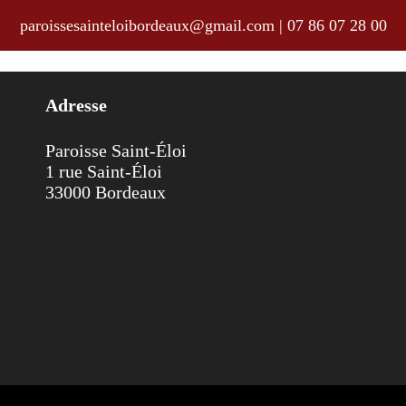
paroissesainteloibordeaux@gmail.com
|
07 86 07 28 00
 au 11 novembre 2018
Adresse
Paroisse Saint-Éloi
1 rue Saint-Éloi
33000 Bordeaux