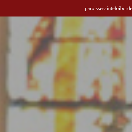
paroissesainteloibo